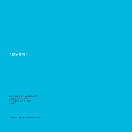
＜診療時間＞
午前10:00～12:00 / 午後15:00～19:30
△ 土曜日は9:00～18:30
□ 祝日の午後は14:00～18:30
ー 休診日
Copyright (C) 藤ケ丘矯正歯科 All rights reserved.