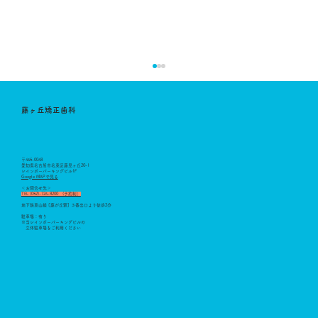
藤ヶ丘矯正歯科
〒465-0048
愛知県名古屋市名東区藤見ヶ丘20-1
レインボーパーキングビル1F
Google MAPで見る
​
＜お問合せ先＞
TEL (052)-726-8200 (予約制）
保険適応となる顎変形症について
地下鉄東山線 [藤が丘駅] ３番出口より徒歩2分
駐車場：有り
※当レインボーパーキングビルの
立体駐車場をご利用ください