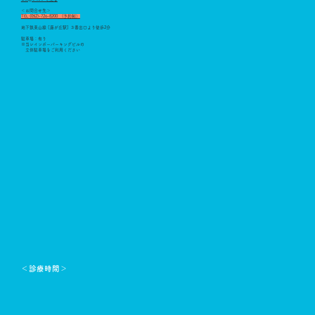
​
＜お問合せ先＞
TEL (052)-726-8200 (予約制）
地下鉄東山線 [藤が丘駅] ３番出口より徒歩2分
駐車場：有り
※当レインボーパーキングビルの
立体駐車場をご利用ください
＜診療時間＞