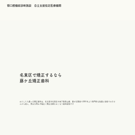
顎口腔機能診断施設 自立支援指定医療機関
名東区で矯正するなら
​藤ケ丘矯正歯科
わたしたち藤ヶ丘矯正歯科は、名古屋市名東区の地下鉄東山線、藤が丘駅前で2001年より専門的な知識と技術でお子さ
んから成人、男女を問わず幅広く矯正治療をおこなう歯科医院です