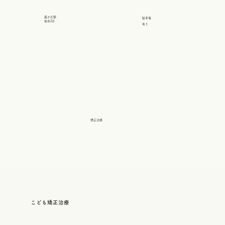
藤が丘駅
駐車場
​徒歩2分
​有り
矯正治療
こども矯正治療